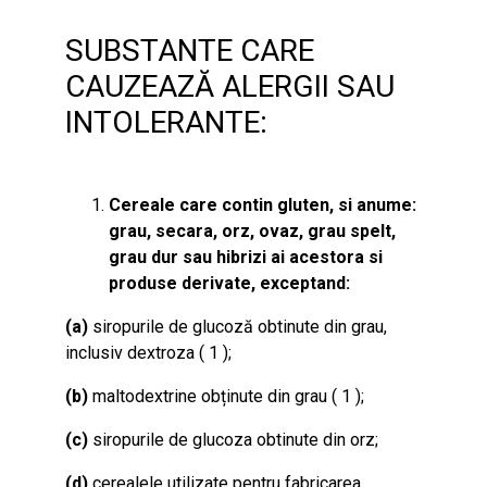
SUBSTANTE CARE
CAUZEAZĂ ALERGII SAU
INTOLERANTE:
Cereale care contin gluten, si anume:
grau, secara, orz, ovaz, grau spelt,
grau dur sau hibrizi ai acestora si
produse derivate, exceptand:
(a)
siropurile de glucoză obtinute din grau,
inclusiv dextroza ( 1 );
(b)
maltodextrine obținute din grau ( 1 );
(c)
siropurile de glucoza obtinute din orz;
(d)
cerealele utilizate pentru fabricarea