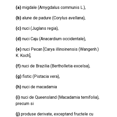
(a)
migdale (Amygdalus communis L.),
(b)
alune de padure (Corylus avellana),
(c)
nuci (Juglans regia),
(d)
nuci Caju (Anacardium occidentale),
(e)
nuci Pecan [Carya illinoinensis (Wangenh.)
K. Koch],
(f)
nuci de Brazilia (Bertholletia excelsa),
(g)
fistic (Pistacia vera),
(h)
nuci de macadamia
(i)
nuci de Queensland (Macadamia ternifolia),
precum si
(j)
produse derivate, exceptand fructele cu