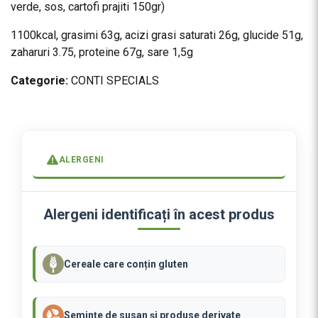
verde, sos, cartofi prajiti 150gr)
1100kcal, grasimi 63g, acizi grasi saturati 26g, glucide 51g,
zaharuri 3.75, proteine 67g, sare 1,5g
Categorie:
CONTI SPECIALS
ALERGENI
Alergeni identificați în acest produs
Cereale care conțin gluten
Semințe de susan și produse derivate