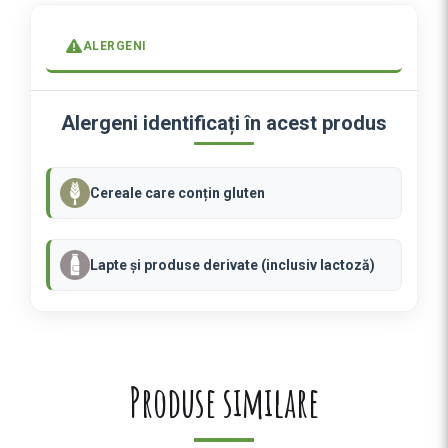
t
i
ALERGENI
t
a
t
Alergeni identificați în acest produs
e
M
A
Cereale care conțin gluten
R
G
H
Lapte și produse derivate (inclusiv lactoză)
E
R
I
T
A
Produse similare