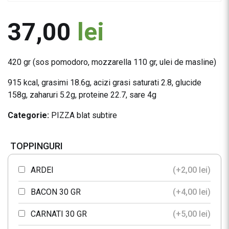
37,00
lei
420 gr (sos pomodoro, mozzarella 110 gr, ulei de masline)
915 kcal, grasimi 18.6g, acizi grasi saturati 2.8, glucide
158g, zaharuri 5.2g, proteine 22.7, sare 4g
Categorie:
PIZZA blat subtire
TOPPINGURI
ARDEI
(+
2,00
lei
)
BACON 30 GR
(+
4,00
lei
)
CARNATI 30 GR
(+
5,00
lei
)