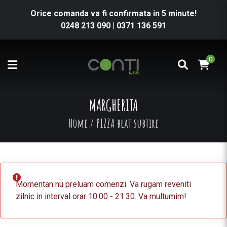
Orice comanda va fi confirmata in 5 minute!
0248 213 090
|
0371 136 591
0
MARGHERITA
Home
/
PIZZA blat subtire
Momentan nu preluam comenzi. Va rugam reveniti
zilnic in interval orar 10:00 - 21:30. Va multumim!