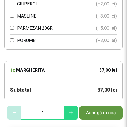
CIUPERCI
(+
2,00
lei
)
MASLINE
(+
3,00
lei
)
PARMEZAN 20GR
(+
5,00
lei
)
PORUMB
(+
3,00
lei
)
ROSII
(+
2,00
lei
)
SUNCA 30G
(+
3,00
lei
)
1x
MARGHERITA
37,00 lei
TON 30GR
(+
11,00
lei
)
MOZZARELLA 30
(+
3,00
lei
)
Subtotal
37,00 lei
CEAPA
(+
1,00
lei
)
C
−
+
Adaugă în coș
SALAM 30G
(+
4,00
lei
)
a
n