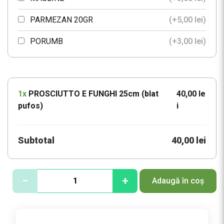
PARMEZAN 20GR
(+
5,00
lei
)
PORUMB
(+
3,00
lei
)
ROSII
(+
2,00
lei
)
SUNCA 30G
(+
3,00
lei
)
1x
PROSCIUTTO E FUNGHI 25cm (blat
40,00 le
pufos)
TON 30GR
(+
11,00
i
lei
)
MOZZARELLA 30
(+
3,00
lei
)
Subtotal
40,00 lei
CEAPA
(+
1,00
lei
)
SALAM 30G
(+
4,00
lei
)
C
−
+
Adaugă în coș
a
n
t
i