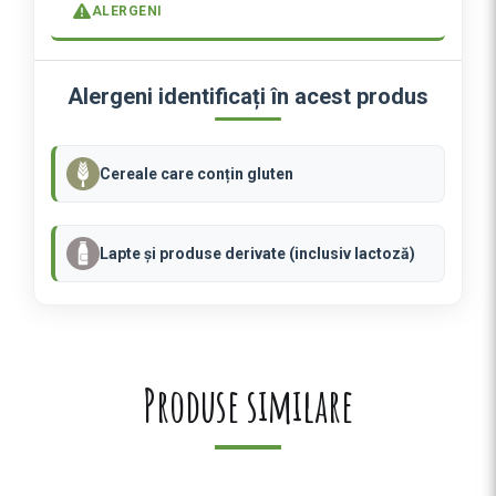
ALERGENI
t
a
t
Alergeni identificați în acest produs
e
P
R
Cereale care conțin gluten
O
S
C
Lapte și produse derivate (inclusiv lactoză)
I
U
T
T
O
Produse similare
E
F
U
N