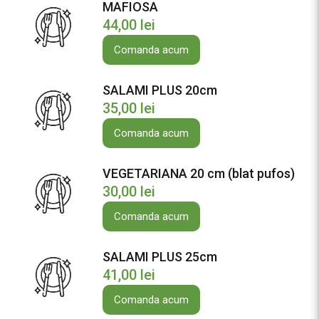
G
MAFIOSA
H
44,00
lei
I
Comanda acum
2
5
c
SALAMI PLUS 20cm
m
35,00
lei
(
Comanda acum
b
l
VEGETARIANA 20 cm (blat pufos)
a
30,00
lei
t
p
Comanda acum
u
f
SALAMI PLUS 25cm
o
41,00
lei
s
)
Comanda acum