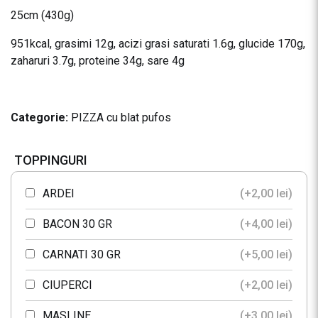
25cm (430g)
951kcal, grasimi 12g, acizi grasi saturati 1.6g, glucide 170g,
zaharuri 3.7g, proteine 34g, sare 4g
Categorie:
PIZZA cu blat pufos
TOPPINGURI
ARDEI
(+
2,00
lei
)
BACON 30 GR
(+
4,00
lei
)
CARNATI 30 GR
(+
5,00
lei
)
CIUPERCI
(+
2,00
lei
)
MASLINE
(+
3,00
lei
)