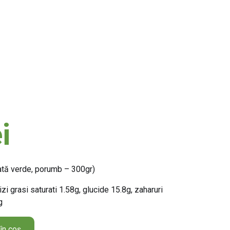
i
alată verde, porumb – 300gr)
zi grasi saturati 1.58g, glucide 15.8g, zaharuri
g
în coș