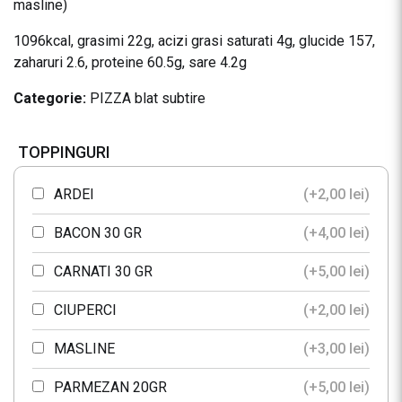
masline)
1096kcal, grasimi 22g, acizi grasi saturati 4g, glucide 157,
zaharuri 2.6, proteine 60.5g, sare 4.2g
Categorie:
PIZZA blat subtire
TOPPINGURI
ARDEI
(+
2,00
lei
)
BACON 30 GR
(+
4,00
lei
)
CARNATI 30 GR
(+
5,00
lei
)
CIUPERCI
(+
2,00
lei
)
MASLINE
(+
3,00
lei
)
PARMEZAN 20GR
(+
5,00
lei
)