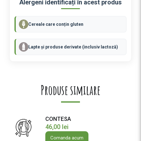
Alergeni identificați în acest produs
e
P
O
Cereale care conțin gluten
L
L
O
Lapte și produse derivate (inclusiv lactoză)
Produse similare
CONTESA
46,00
lei
Comanda acum